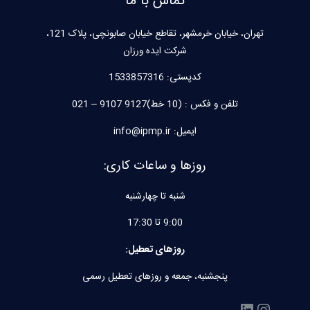
تماس با ما
تهران، خیابان خرمشهر، تقاطع خیابان صابونچی، پلاک 121،
شرکت ایده ورزان
کدپستی:
1533857316
تلفن و فکس : (10 خط)9127 9107 – 021
ایمیل: info@ipmp.ir
روزها و ساعات کاری:
شنبه تا چهارشنبه
9:00 تا 17:30
روزهای تعطیل:
پنجشنبه، جمعه و روزهای تعطیل رسمی
اینستاگرم
لینکداین