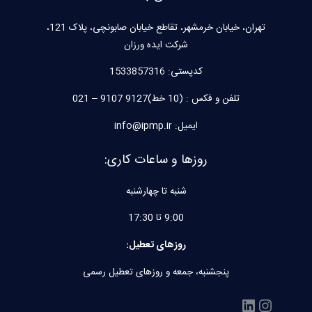
تهران، خیابان خرمشهر، تقاطع خیابان صابونچی، پلاک 121،
شرکت ایده ورزان
کدپستی:
1533857316
تلفن و فکس : (10 خط)9127 9107 – 021
ایمیل: info@ipmp.ir
روزها و ساعات کاری:
شنبه تا چهارشنبه
9:00 تا 17:30
روزهای تعطیل:
پنجشنبه، جمعه و روزهای تعطیل رسمی
اینستاگرم
لینکداین