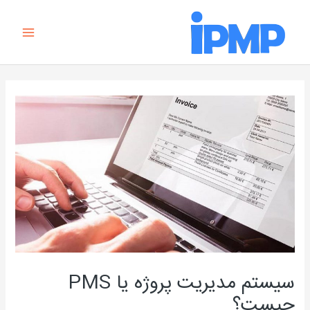
رش
Main
ه
Menu
حتوا
راهبری
نوشته
سیستم مدیریت پروژه یا PMS
چیست؟