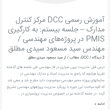
پروژه‌های
مهندسی
/
آموزش رسمی DCC مرکز کنترل
مهندس
مدارک – جلسه بیستم: به کارگیری
سید
مسعود
PMIS در پروژه‌های مهندسی /
سیدی
مهندس سید مسعود سیدی مطلق
مطلق
2 دیدگاه
/
DCC
،
مطالب
/ از
سید مسعود سیدی مطلق
درس قبل: مدیریت برون سپاری در فاز مهندسی طی جلسه­ های گذشته
تقریباً هرآنچه که راجع به مدیریت اسناد و مدارک مهندسی در
سازمانهای پروژه محور مهندسی موضوعیت دارد مطرح شد و سعی شد
که کلیه مباحث این حوزه با رویکرد مدیریت پروژه­های مهندسی تشریح
گردد. در جلسه گذشته نیز در خصوص مدیریت برون­سپاری در …
ادامه »