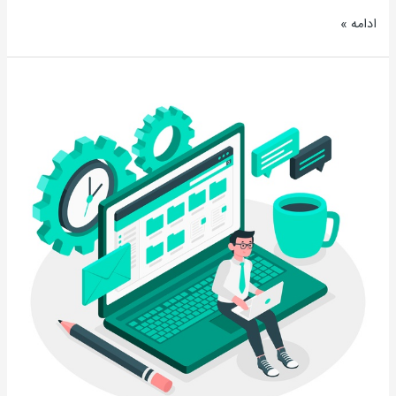
ادامه »
آموزش
رسمی
DCC
مرکز
کنترل
مدارک
–
جلسه
بیستم:
به
کارگیری
PMIS
در