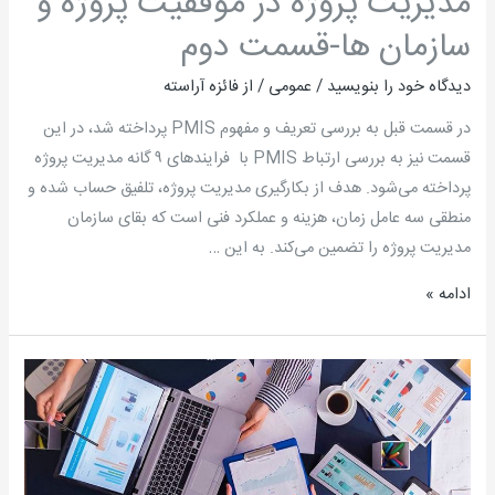
مدیریت پروژه در موفقیت پروژه و
سازمان
سازمان ها-قسمت دوم
ها-
قسمت
دیدگاه‌ خود را بنویسید
/
عمومی
/ از
فائزه آراسته
دوم
در قسمت قبل به بررسی تعریف و مفهوم PMIS پرداخته شد، در این
قسمت نیز به بررسی ارتباط PMIS با فرایندهای ۹ گانه مدیریت پروژه
پرداخته می‌شود. هدف از بکارگیری مدیریت پروژه، تلفیق حساب شده و
منطقی سه عامل زمان، هزینه و عملکرد فنی است که بقای سازمان
مدیریت پروژه را تضمین می‌کند. به این …
ادامه »
بررسی
تأثیرات
و
پیامدهای
به‌کارگیری