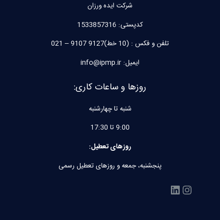
شرکت ایده ورزان
کدپستی:
1533857316
تلفن و فکس : (10 خط)9127 9107 – 021
ایمیل: info@ipmp.ir
روزها و ساعات کاری:
شنبه تا چهارشنبه
9:00 تا 17:30
روزهای تعطیل:
پنجشنبه، جمعه و روزهای تعطیل رسمی
اینستاگرم
لینکداین