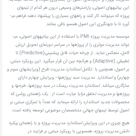
این بیانیه­های اصولی، پارامترهای وسیعی درون هر کدام از تیمهای
پروژه که می­توانند کار کنند و راههای بسیاری را پیشنهاد دهند فراهم می­
آورد تا با جهت­گیری این اصول همسو باقی بمانند.
موسسه مدیریت پروژه PMI با استفاده از این بیانیه­های اصولی، می­
تواند مدیریت موثری را از پروژه­ها در سراسر دورنمای تحویلِ ارزش
کامل، منعکس نماید: از چرخه حیات قابل پیش­بینی(Predictive) تا
تطبیقی (Adaptive) و هرآنچه بین آن قرار می­گیرد. این رویکرد مبتنی
بر اصول، همچنین با تکامل
استاندارد مدیریت طرح
(ویرایشهای سوم و
چهارم) و
استاندارد مدیریت سبد پروژه­ها
– ویرایش چهارم دارای
سازگاری می­باشد.
استاندارد مدیریت ریسک در سبد پروژه­ها، طرح­ها
و
پروژه­ها و مدیریت تحقق مزایا
عبارت است از :
یک راهنمای روشی
که
محصولات جدید استاندارد را ارائه می­نماید که عمداً با تمرکزی مبتنی بر
اصول توسط تیمهای جهانیِ متخصصان موضوعی توسعه یافته است.
هیچ چیزی در این ویرایش
استاندارد مدیریت پروژه و یا راهنمای پیکره
دانش مدیریت پروژه،
همسویی با رویکرد مبتنی بر فرایند در