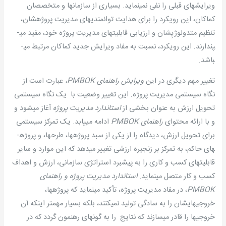
ویرایشهای قبلی را نفی نمی­نماید. بسیاری از سازمانها و متخصصان
کماکان، این رویکرد را برای هدایت توانمندیهای مدیریت پروژه­شان،
تنظیم متدولوژیِ­شان و ارزیابی قابلیتهای مدیریت پروژه خود، مفید می­
پندارند. این رویکرد، نسبت به مفاد ویرایش جدید کماکان مرتبط می­
باشد.
تغییر مهم دیگری در این
ویرایش راهنمای
PMBOK
،
عبارت است از
نگاه سیستمی مدیریت پروژه. این تغییر وضعیت با یک نگاه سیستمی
تحویل ارزش به عنوان بخشی از
استاندارد مدیریت پروژه
آغاز می­شود و
و با ارائه محتوای
راهنمای
PMBOK
ادامه می­یابد. یک تمرکز سیستمی
برای تحویل ارزش، دیدگاه را از یکی از سبد پروژه­ها­، طرحها، و پروژه­
های حاکم، به تمرکز بر زنجیره ارزشی تغییر می­دهد که این موارد و سایر
قابلیتهای کسب و کاری را به پیشبرد استراتژی سازمانی، ارزش و اهداف
کسب و کار متصل می­نماید.
استاندارد مدیریت پروژه و راهنمای
PMBOK
، در مفاد مدیریت پروژه، تأکید می­نماید که پروژه­ها،
خروجیهایشان را به سادگی تولید نمی­کنند، بلکه بسیار مهمتر اینکه آن
خروجیها را قادر می­سازند که نتایج را به گونه­ای رهنمون گردد که در