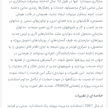
سازگاری می­پندارد. تنها در طول 10 سال گذشته، پیشرفت نرم­افزاری در
میان تمامی انواع محصولها، خدمات و راهکارها رشدی نمایی داشته
است. آنچه نرم­افزار می­تواند ایجاد نماید، همچنان در قالب هوش
مصنوعی، قابلیتهای بر پایه فضای ابری، و نوآوریهای مبتنی بر مدلهای
جدید کسب و کار و شیوه­های جدید کاری تغییر می­نماید. مدلهای
سازمانیِ متحول شده، مواردی مانندِ ساختارهای کاری و تیمی جدید
پروژه­ای، نیازمندی به طیف گسترده­ای از رویکردهای تحویل پروژه و
محصول، و تمرکزی قوی­تر بر روی نتیجه به جای اقلام قابل تحویل را به
همراه داشته است. مشارکت­کنندگان انفرادی می­توانند از هرجایی در
جهان به تیم پروژه­ها ملحق شوند، در گستره­ی وسیعتری از نقشها به
ارائه خدمات بپردازند و شیوه­های جدید از تبادل افکار و کار مشترک را
ایجاد نمایند. این تغییرات و مواردی دیگر، این فرصت را ایجاد نموده
است که نسبت به دیدگاهها در جهت حمایت از تکامل مداوم
استاندارد
مدیریت پروژه و راهنمای
PMBOK
،
تجدید نظر صورت پذیرد.
خلاصه ­ای از تغییرات
از سال 1987،
استاندارد مدیریت پروژه
، یک استاندارد مبتنی بر فرایند