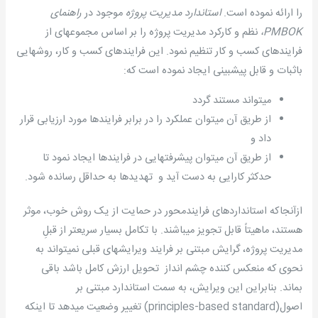
را ارائه نموده­ است.
استاندارد مدیریت پروژه
موجود در
راهنمای
PMBOK
،
نظم و کارکرد مدیریت پروژه را بر اساس مجموعه­ای از
فرایندهای کسب و کار تنظیم نمود. این فرایندهای کسب و کار، روشهایی
باثبات و قابل پیش­بینی ایجاد نموده است که:
می­تواند مستند گردد
از طریق آن می­توان عملکرد را در برابر فرایندها مورد ارزیابی قرار
داد و
از طریق آن می­توان پیشرفتهایی در فرایندها ایجاد نمود تا
حدکثر کارایی به دست آید و تهدیدها به حداقل رسانده شود.
ازآنجاکه استانداردهای فرایندمحور در حمایت از یک روش خوب، موثر
هستند، ماهیتاً قابل تجویز می­باشند. با تکامل بسیار سریعتر از قبلِ
مدیریت پروژه، گرایش مبتنی بر فرایند ویرایشهای قبلی نمی­تواند به
نحوی که منعکس کننده چشم انداز تحویل ارزش کامل باشد باقی
بماند. بنابراین این ویرایش، به سمت استاندارد مبتنی بر
اصول(principles-based standard) تغییر وضعیت می­دهد تا اینکه