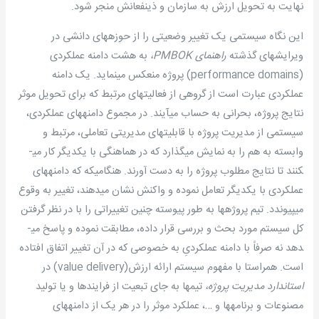
نهایت به تحویل ارزش به سازمان و ذینفعانش منجر شود.
این نگاه سیستمی یک تغییر وضعیتی را از حوزه­های دانشی در
ویرایشهای گذشته
راهنمای
PMBOK
،
به هشت دامنه عملکردی
(performance domains) پروژه منعکس می­نماید. یک دامنه
عملکردی عبارت است از گروهی از فعالیتهای مرتبط که برای تحویل موثر
نتایج پروژه، بحرانی به حساب می­آیند. در مجموع دامنه­های عملکردی،
سیستمی از مدیریت پروژه با قابلیتهای مدیریتی تعاملی، مرتبط و
وابسته به هم را به نمایش می­گذارد که در هماهنگی با یکدیگر کار می­
کنند تا نتایج مطلوب پروژه را به دست آورند. هنگامیکه که دامنه­های
عملکردی با یکدیگر تعامل نموده و واکنش نشان می­دهند، تغییر به وقوع
می­پیوندد. تیم پروژه­ها به طور پیوسته چنین تغییراتی را با در نظر گرفتن
کل سیستم مورد بحث و بررسی قرار داده، مطابقت نموده و پاسخ می­
دهد نه صرفاً با دامنه عملکردیِ به خصوصی که در آن تغییر اتفاق افتاده
است. همراستا با مفهوم سیستم ارائه ارزش(value delivery) در
استاندارد مدیریت پروژه،
تیمها به جای تبعیت از فرایندها و یا تولید
مصنوعات و برنامه­ها و …، عملکرد موثر را در هر یک از دامنه­های