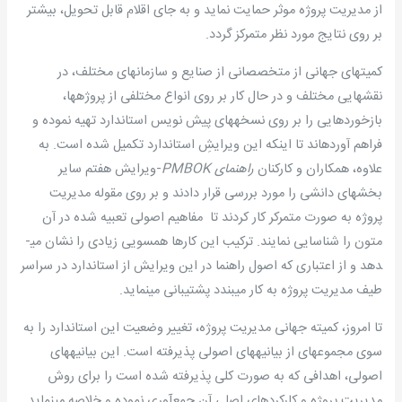
از مدیریت پروژه موثر حمایت نماید و به جای اقلام قابل تحویل، بیشتر
بر روی نتایج مورد نظر متمرکز گردد.
کمیته­ای جهانی از متخصصانی از صنایع و سازمانهای مختلف، در
نقشهایی مختلف و در حال کار بر روی انواع مختلفی از پروژه­ها،
بازخوردهایی را بر روی نسخه­های پیش نویس استاندارد تهیه نموده و
فراهم آورده­اند تا اینکه این ویرایشِ استاندارد تکمیل شده­ است. به
علاوه، همکاران و کارکنان
راهنمای
PMBOK
-ویرایش هفتم سایر
بخشهای دانشی را مورد بررسی قرار دادند و بر روی مقوله مدیریت
پروژه به صورت متمرکر کار کردند تا مفاهیم اصولی تعبیه شده در آن
متون را شناسایی نمایند. ترکیب این کارها همسویی زیادی را نشان می­
دهد و از اعتباری که اصول راهنما در این ویرایش از استاندارد در سراسر
طیف مدیریت پروژه به کار می­بندد پشتیبانی می­نماید.
تا امروز، کمیته جهانی مدیریت پروژه، تغییر وضعیت این استاندارد را به
سوی مجموعه­ای از بیانیه­های اصولی پذیرفته است. این بیانیه­های
اصولی، اهدافی که به صورت کلی پذیرفته شده است را برای روش
مدیریت پروژه و کارکردهای اصلی آن جمع­آوری نموده و خلاصه می­نماید.