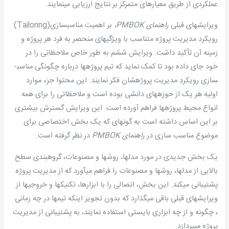
عملکردی از طریق معیارهای متمرکز بر نتایج ارزیابی می­نمایند.
ویرایشهای قبلی
راهنمای
PMBOK
،
بر اهمیت مناسب­سازی(Tailoring)
رویکرد مدیریت پروژه متناسب با ویژگیهای منحصر به فرد هر پروژه و
زمینه آن تأکید داشت. ویرایش ششم به طور خاص ملاحظاتی را در
خود جای داده بود تا کمک نماید که تیم پروژه­ها درباره چگونگی مناسب­
سازی رویکردِ مدیریت پروژه­شان فکر نمایند. این محتوا جزء موارد
اولیه هر یک از حوزه­های دانشی بوده است و ملاحظاتی را برای همه
انواع محیط پروژه­ها فراهم آورده است. این ویرایش گسترش بیشتری
بر این اساس داشته است به گونه­ای که یک بخش اختصاصی برای
موضوع مناسب سازی در
راهنمای
PMBOK
در نظر گرفته است.
یک بخش جدیدی در مورد مدلها، روشها و مصنوعات، گروهبندی سطح
بالایی از مدلها، روشها و مصنوعات را فراهم می­آورد که از مدیریت پروژه
پشتیبانی می­کند. این بخش، اتصالی را با ابزارها، تکنیکها و خروجیها از
ویرایشهای قبلی باقی می­گذارد که بدون تجویز اینکه تیمها در چه زمانی
، چگونه و از چه ابزاری بایستی استفاده نمایند، به پشتیبانی از مدیریت
پروژه می­پردازد.