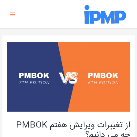
رش
Main
ه
Menu
حتوا
راهبری
نوشته
از تغییرات ویرایش هفتم PMBOK
چه می دانیم؟