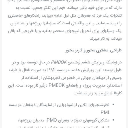
گرچه حتی در میانه چنین تغییراتی، مفاهیم و ساختارهای بنیادینی وجود
دارند که در جای خود باقی می­مانند. فهم این تفکر جمعی، نسبت به
تفکرات یک فرد که همچنان مثل قبل ادامه می­یابد، راهکارهای جامع­تری
را تولید می­نماید. و این واقعیتی است که سازمانها پروژه­ها را به عنوان
یک وسیله­ای برای تحویل نتیجه­ای منحصر به فرد و یا خروجی که باقی
می­ماند، به کار می­برند.
طراحی مشتری محور و کاربر محور
در زمانیکه ویرایش ششم
راهنمای
PMBOK
در حال توسعه بود و در
طول توسعه این ویرایش هفتم، موسسه PMI به صروت فعال با طیف
وسیعی از ذینفعان جهانی در خصوص تجربه­شان از استفاده از
استاندارد مدیریت پروژه و راهنمای PMBOK درگیر کار بوده است. این
کارها شامل موارد زیر می­باشد:
نظرسنجی­های آنلاین از نمونه­هایی از نمایندگان ذینفعان موسسه
PMI
تشکیل گروههای تمرکز با رهبران PMO، مدیران پروژه­ها،