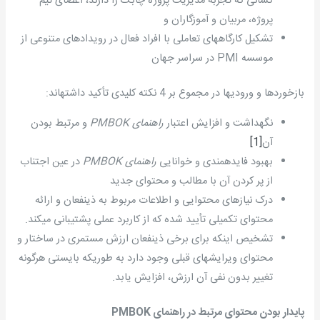
کسانی که تجربه مدیریت پروژه چابک را دارند، اعضای تیم
پروژه، مربیان و آموزگاران و
تشکیل کارگاههای تعاملی با افراد فعال در رویدادهای متنوعی از
موسسه PMI در سراسر جهان
بازخوردها و ورودیها در مجموع بر 4 نکته کلیدی تأکید داشته­اند:
نگهداشت و افزایش اعتبار
راهنمای
PMBOK
و مرتبط بودن
آن
[1]
بهبود فایده­مندی و خوانایی
راهنمای
PMBOK
در عین اجتناب
از پر کردن آن با مطالب و محتوای جدید
درک نیازهای محتوایی و اطلاعات مربوط به ذینفعان و ارائه
محتوای تکمیلی تأیید شده که از کاربرد عملی پشتیبانی می­کند.
تشخیص اینکه برای برخی ذینفعان ارزش مستمری در ساختار و
محتوای ویرایشهای قبلی وجود دارد به طوریکه بایستی هرگونه
تغییر بدون نفی آن ارزش، افزایش یابد.
پایدار بودن محتوای مرتبط در راهنمای PMBOK