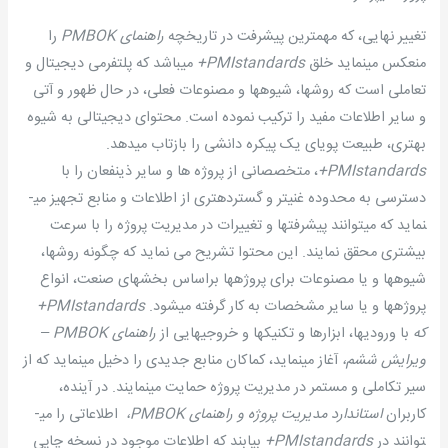
تغییر نهایی، که مهمترین پیشرفت در تاریخچه
راهنمای
PMBOK
را
منعکس می­نماید خلق
PMIstandards+
می­باشد که پلتفرمی دیجیتال و
تعاملی است که روشها، شیوه­ها و مصنوعات فعلی، در حال ظهور و آتی
و سایر اطلاعات مفید را ترکیب نموده است. محتوای دیجیتالی به شیوه
بهتری، طبیعت پویای یک پیکره دانشی را بازتاب می­دهد.
PMIstandards+
، متخصصانی از پروژه ها و سایر ذینفعان را با
دسترسی به محدوده غنی­تر و گسترده­تری از اطلاعات و منابع تجهیز می­
نماید که می­توانند پیشرفتها و تغییرات در مدیریت پروژه را با سرعت
بیشتری محقق نمایند. این محتوا تشریح می ­نماید که چگونه روشها،
شیوه­ها و یا مصنوعات برای پروژه­ها براساس بخشهای صنعت، انواع
پروژه­ها و یا سایر مشخصات به کار گرفته می­شود.
PMIstandards+
که
با ورودیها، ابزارها و تکنیکها و خروجیهایی از
راهنمای
PMBOK
–
ویرایش ششم،
آغاز می­نماید، کماکان منابع جدیدی را دخیل می­نماید که از
سیر تکاملی و مستمر در مدیریت پروژه حمایت می­نمایند. در آینده،
کاربران
استاندارد مدیریت پروژه و راهنمای
PMBOK
،
اطلاعاتی را می­
توانند در
PMIstandards+
بیابند که اطلاعات موجود در نسخه چاپی