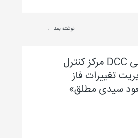
نوشته بعد
←
3 دیدگاه دربارهٔ «آموزش رسمی DCC مرکز کنترل
یت تغییرات فاز
ود سیدی مطلق»