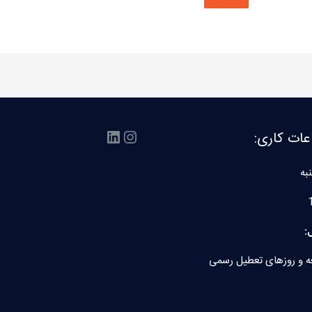
اینستاگرم
لینکداین
عات کاری:
به
:
ه و روزهای تعطیل رسمی