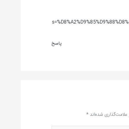
s=%D8%A2%D9%85%D9%88%D8
پاسخ
علامت‌گذاری شده‌اند
*