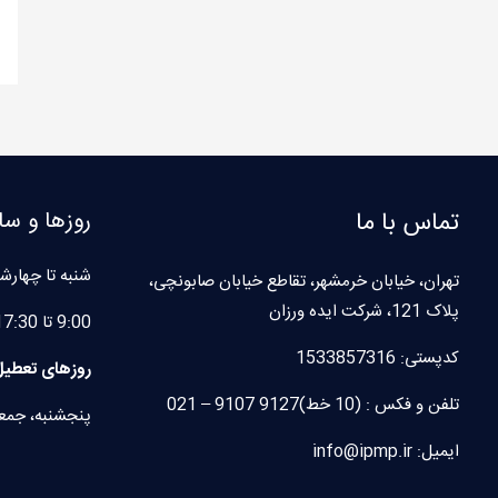
تماس با ما
روزها و سا
شنبه تا چهارشن
تهران، خیابان خرمشهر، تقاطع خیابان صابونچی،
پلاک 121، شرکت ایده ورزان
9:00 تا 17:30
کدپستی:
1533857316
روزهای تعطیل
تلفن و فکس : (10 خط)9127 9107 – 021
پنجشنبه، جمع
ایمیل: info@ipmp.ir