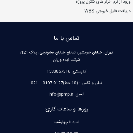
ورود از نرم افزار های کنترل پروژه
دریافت فایل خروجی WBS
تماس با ما
تهران، خیابان خرمشهر، تقاطع خیابان صابونچی، پلاک 121،
شرکت ایده ورزان
کدپستی:
1533857316
تلفن و فکس : (10 خط)9127 9107 – 021
ایمیل: info@ipmp.ir
روزها و ساعات کاری:
شنبه تا چهارشنبه