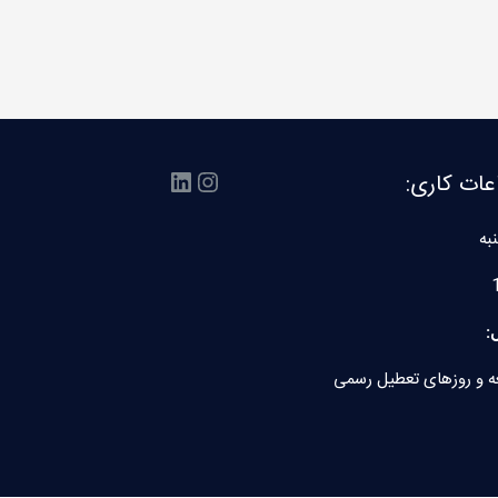
اینستاگرم
لینکداین
عات کاری:
به
:
ه و روزهای تعطیل رسمی