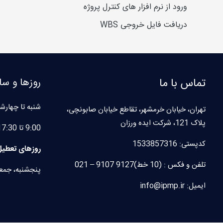
ورود از نرم افزار های کنترل پروژه
دریافت فایل خروجی WBS
تماس با ما
روزها و سا
شنبه تا چهارشن
تهران، خیابان خرمشهر، تقاطع خیابان صابونچی،
پلاک 121، شرکت ایده ورزان
9:00 تا 17:30
کدپستی:
1533857316
روزهای تعطیل
تلفن و فکس : (10 خط)9127 9107 – 021
پنجشنبه، جمع
ایمیل: info@ipmp.ir