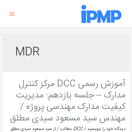
رش
Main
ه
Menu
حتوا
MDR
آموزش رسمی DCC مرکز کنترل
آموزش
رسمی
مدارک – جلسه یازدهم: مدیریت
DCC
کیفیت مدارک مهندسی پروژه /
مرکز
کنترل
مهندس سید مسعود سیدی مطلق
مدارک
دیدگاه‌ خود را بنویسید
/
DCC
،
مطالب
/ از
سید مسعود سیدی مطلق
–