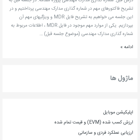
درس قبل: شماره گذاری مدارک مهندسی پروژه مقدمه: در جلسه قبل به
دهم:
تشریح فاکتورهای مهم در شماره گذاری مدارک مهندسی پرداختیم و در
مدیریت
این جلسه می خواهیم به تشریح فایل MDR و ویژگیهای مهم آن
MDR
بپردازیم. یکی از موارد مهم موجود در فایل MDR ، اطلاعات مربوط به
پروژه
شماره گذاری مدارک مهندسی (موضوع جلسه قبل) …
/
ادامه »
مهندس
سید
مسعود
سیدی
ماژول ها
مطلق
اپلیکیشن موبایل
ارزش کسب شده (EVM) و قیمت تمام شده
ارزیاب
ی
عملکرد فردی و سازمانی