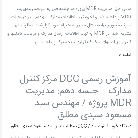
جلسه
درس قبل: مدیریت MDR پروژه در جلسه قبل به سرفصل مدیریت
یازدهم:
MDR پرداخته شد و نحوه ثبت اطلاعات مدارک مهندسی در دو حالت
مدیریت
مدرک محور و ترانسمیتال محور به همراه نمونه گزارشات مطلوب آنها
کیفیت
تشریح شد. در MDR به ثبت اطلاعات ارسال مدارک و دریافت کامنتها و
مدارک
کنترل ویرایشهای مختلف تولید شده مدرک پرداخته می …
مهندسی
ادامه »
پروژه
/
مهندس
آموزش رسمی DCC مرکز کنترل
آموزش
سید
رسمی
مدارک – جلسه دهم: مدیریت
مسعود
DCC
سیدی
MDR پروژه / مهندس سید
مرکز
مطلق
کنترل
مسعود سیدی مطلق
مدارک
دیدگاه‌ خود را بنویسید
/
DCC
،
مطالب
/ از
سید مسعود سیدی مطلق
–
جلسه