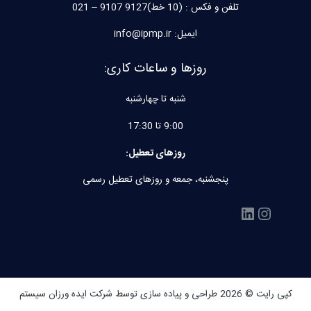
تلفن و فکس : (10 خط)9127 9107 – 021
ایمیل: info@ipmp.ir
روزها و ساعات کاری:
شنبه تا چهارشنبه
9:00 تا 17:30
روزهای تعطیل:
پنجشنبه، جمعه و روزهای تعطیل رسمی
اینستاگرم
لینکداین
کپی رایت © 2026 طراحی و پیاده سازی توسط
شرکت ایده ورزان سیستم