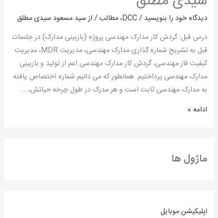
سیدی مطلق
/
مهندس
دیدگاه‌ خود را بنویسید
/
DCC
،
مطالب
/ از
سید مسعود سیدی مطلق
سید
درس قبل: گردش کار مدارک مهندسی پروژه (بازبینی مدارک) در جلسات
مسعود
قبل به تشریح شماره گذاری مدارک مهندسی، مدیریت MDR، مدیریت
سیدی
کیفیت فاز مهندسی، گردش کار مدارک مهندسی اعم از تولید و بازبینی
مطلق
مدارک مهندسی پرداختیم. همانطور که می دانیم شماره اختصاص یافته
به مدارک مهندسی ثابت است و هر مدرک در طول چرخه حیاتش، …
ادامه »
ماژول ها
اپلیکیشن موبایل