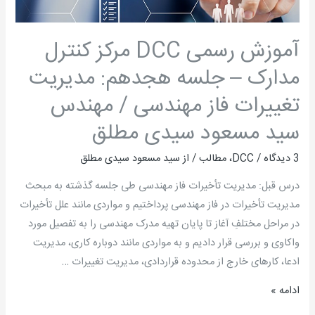
مدارک
–
جلسه
آموزش رسمی DCC مرکز کنترل
هجدهم:
مدارک – جلسه هجدهم: مدیریت
مدیریت
تغییرات
تغییرات فاز مهندسی / مهندس
فاز
سید مسعود سیدی مطلق
مهندسی
/
3 دیدگاه
/
DCC
،
مطالب
/ از
سید مسعود سیدی مطلق
مهندس
درس قبل: مدیریت تأخیرات فاز مهندسی طی جلسه گذشته به مبحث
سید
مدیریت تأخیرات در فاز مهندسی پرداختیم و مواردی مانند علل تأخیرات
مسعود
در مراحل مختلفِ آغاز تا پایان تهیه مدرک مهندسی را به تفصیل مورد
سیدی
واکاوی و بررسی قرار دادیم و به مواردی مانند دوباره ­کاری، مدیریت
مطلق
ادعا، کارهای خارج از محدوده قراردادی، مدیریت تغییرات …
ادامه »