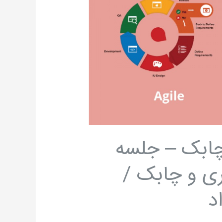
چابک – جلسه
ی و چابک /
د