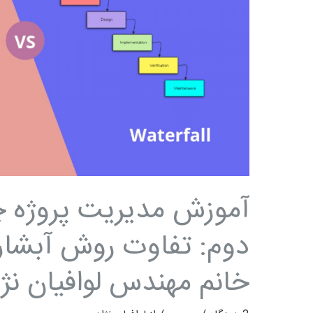
پروژه
چابک
–
جلسه
دوم:
تفاوت
روش
آبشاری
و
چابک
آموزش مدیریت پروژه 
/
خانم
دوم: تفاوت روش آبشار
مهندس
خانم مهندس لوافیان نژا
لوافیان
نژاد