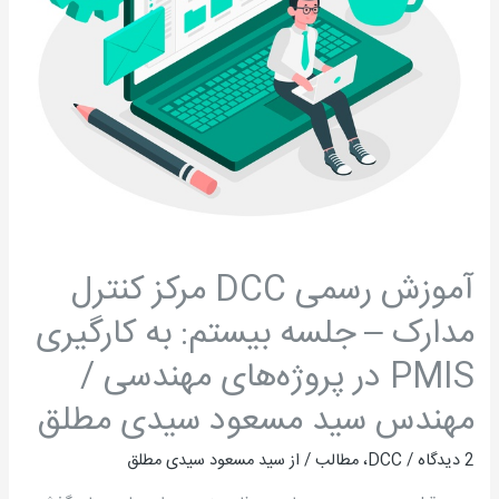
جلسه
بیستم:
به
کارگیری
PMIS
در
پروژه‌های
مهندسی
/
آموزش رسمی DCC مرکز کنترل
مهندس
مدارک – جلسه بیستم: به کارگیری
سید
مسعود
PMIS در پروژه‌های مهندسی /
سیدی
مهندس سید مسعود سیدی مطلق
مطلق
2 دیدگاه
/
DCC
،
مطالب
/ از
سید مسعود سیدی مطلق