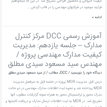
کیفیت خروجی و محصول طراحی تشریح شد. در این جا می­خواهیم
فرآیند موجود در شرکتهای مهندسی را در قالب گردش …
ادامه »
آموزش رسمی DCC مرکز کنترل
آموزش
رسمی
مدارک – جلسه یازدهم: مدیریت
DCC
کیفیت مدارک مهندسی پروژه /
مرکز
کنترل
مهندس سید مسعود سیدی مطلق
مدارک
دیدگاه‌ خود را بنویسید
/
DCC
،
مطالب
/ از
سید مسعود سیدی مطلق
–
جلسه
درس قبل: مدیریت MDR پروژه در جلسه قبل به سرفصل مدیریت
یازدهم:
MDR پرداخته شد و نحوه ثبت اطلاعات مدارک مهندسی در دو حالت
مدیریت
مدرک محور و ترانسمیتال محور به همراه نمونه گزارشات مطلوب آنها
کیفیت
تشریح شد. در MDR به ثبت اطلاعات ارسال مدارک و دریافت کامنتها و
مدارک