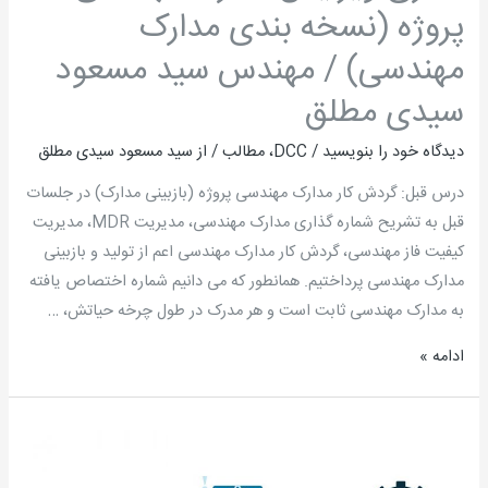
پروژه (نسخه بندی مدارک
بندی
مدارک
مهندسی) / مهندس سید مسعود
مهندسی)
سیدی مطلق
/
مهندس
دیدگاه‌ خود را بنویسید
/
DCC
،
مطالب
/ از
سید مسعود سیدی مطلق
سید
درس قبل: گردش کار مدارک مهندسی پروژه (بازبینی مدارک) در جلسات
مسعود
قبل به تشریح شماره گذاری مدارک مهندسی، مدیریت MDR، مدیریت
سیدی
کیفیت فاز مهندسی، گردش کار مدارک مهندسی اعم از تولید و بازبینی
مطلق
مدارک مهندسی پرداختیم. همانطور که می دانیم شماره اختصاص یافته
به مدارک مهندسی ثابت است و هر مدرک در طول چرخه حیاتش، …
ادامه »
آموزش
رسمی