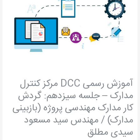
DCC
مرکز
کنترل
مدارک
–
جلسه
سیزدهم:
گردش
کار
مدارک
آموزش رسمی DCC مرکز کنترل
مهندسی
مدارک – جلسه سیزدهم: گردش
پروژه
(بازبینی
کار مدارک مهندسی پروژه (بازبینی
مدارک)
مدارک) / مهندس سید مسعود
/
مهندس
سیدی مطلق
سید