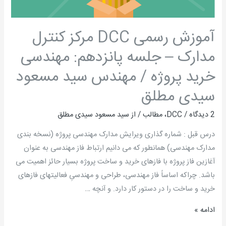
مهندسی
خرید
آموزش رسمی DCC مرکز کنترل
پروژه
مدارک – جلسه پانزدهم: مهندسی
/
مهندس
خرید پروژه / مهندس سید مسعود
سید
سیدی مطلق
مسعود
سیدی
2 دیدگاه
/
DCC
،
مطالب
/ از
سید مسعود سیدی مطلق
مطلق
درس قبل : شماره گذاری ویرایش مدارک مهندسی پروژه (نسخه بندی
مدارک مهندسی) همانطور که می دانیم ارتباط فاز مهندسی به عنوان
آغازین فاز پروژه با فازهای خرید و ساخت پروژه بسیار حائز اهمیت می
باشد. چراکه اساساً فاز مهندسی، طراحی و مهندسیِ فعالیتهای فازهای
خرید و ساخت را در دستور کار دارد. و آنچه …
ادامه »