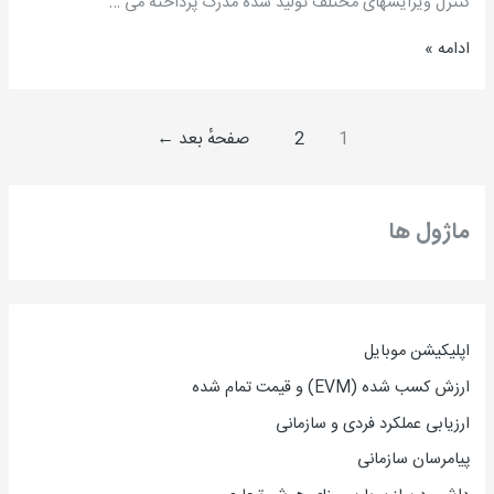
کنترل ویرایشهای مختلف تولید شده مدرک پرداخته می …
مهندسی
ادامه »
پروژه
/
مهندس
1
2
صفحهٔ بعد
←
سید
مسعود
سیدی
ماژول ها
مطلق
اپلیکیشن موبایل
ارزش کسب شده (EVM) و قیمت تمام شده
ارزیاب
ی
عملکرد فردی و سازمانی
پیامرسان سازمانی