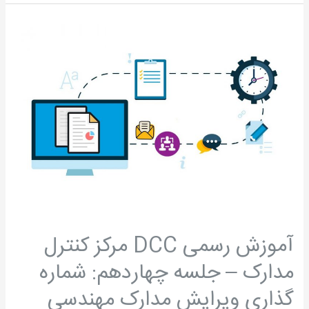
آموزش
رسمی
DCC
مرکز
کنترل
مدارک
–
جلسه
چهاردهم:
شماره
گذاری
ویرایش
آموزش رسمی DCC مرکز کنترل
مدارک
مدارک – جلسه چهاردهم: شماره
مهندسی
پروژه
گذاری ویرایش مدارک مهندسی
(نسخه