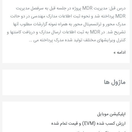
جلسه
درس قبل: مدیریت MDR پروژه در جلسه قبل به سرفصل مدیریت
یازدهم:
MDR پرداخته شد و نحوه ثبت اطلاعات مدارک مهندسی در دو حالت
مدیریت
مدرک محور و ترانسمیتال محور به همراه نمونه گزارشات مطلوب آنها
کیفیت
تشریح شد. در MDR به ثبت اطلاعات ارسال مدارک و دریافت کامنتها و
مدارک
کنترل ویرایشهای مختلف تولید شده مدرک پرداخته می …
مهندسی
ادامه »
پروژه
/
مهندس
سید
ماژول ها
مسعود
سیدی
مطلق
اپلیکیشن موبایل
ارزش کسب شده (EVM) و قیمت تمام شده