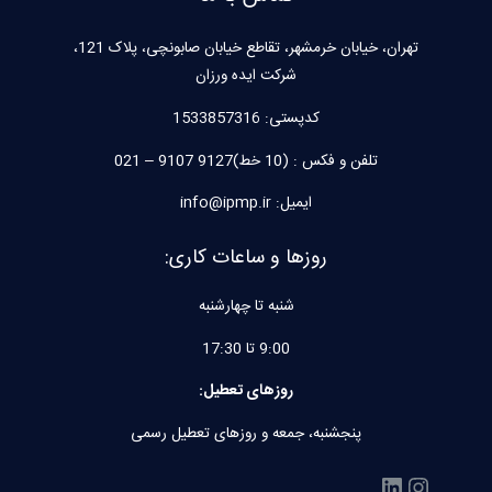
تهران، خیابان خرمشهر، تقاطع خیابان صابونچی، پلاک 121،
شرکت ایده ورزان
کدپستی:
1533857316
تلفن و فکس : (10 خط)9127 9107 – 021
ایمیل: info@ipmp.ir
روزها و ساعات کاری:
شنبه تا چهارشنبه
9:00 تا 17:30
روزهای تعطیل:
پنجشنبه، جمعه و روزهای تعطیل رسمی
اینستاگرم
لینکداین