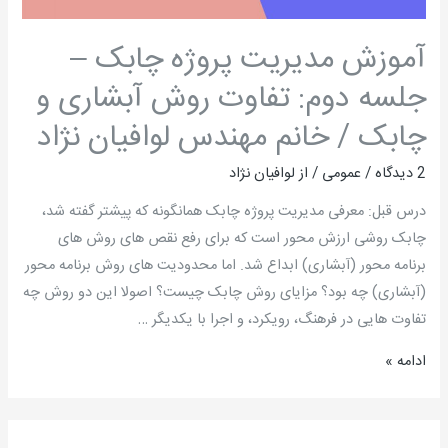
تفاوت
روش
آموزش مدیریت پروژه چابک –
آبشاری
جلسه دوم: تفاوت روش آبشاری و
و
چابک / خانم مهندس لوافیان نژاد
چابک
/
2 دیدگاه
/
عمومی
/ از
لوافیان نژاد
خانم
مهندس
درس قبل: معرفی مدیریت پروژه چابک همانگونه که پیشتر گفته شد،
لوافیان
چابک روشی ارزش محور است که برای رفع نقص های روش های
نژاد
برنامه محور (آبشاری) ابداع شد. اما محدودیت های روش برنامه محور
(آبشاری) چه بود؟ مزایای روش چابک چیست؟ اصولا این دو روش چه
تفاوت هایی در فرهنگ، رویکرد، و اجرا با یکدیگر …
ادامه »