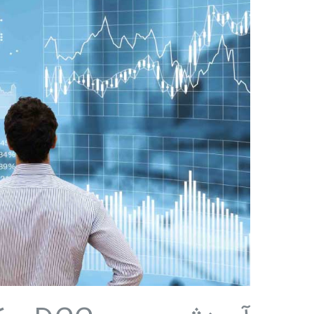
DCC
مرکز
کنترل
مدارک
–
جلسه
هفدهم:
مدیریت
تأخیرات
فاز
مهندسی
/
مهندس
سید
مسعود
سیدی