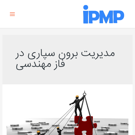
رش
Main
ه
Menu
حتوا
مدیریت برون سپاری در
فاز مهندسی
آموزش
رسمی
DCC
مرکز
کنترل