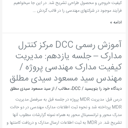
کیفیت خروجی و محصول طراحی تشریح شد. در این جا می­خواهیم
فرآیند موجود در شرکتهای مهندسی را در قالب گردش …
ادامه »
آموزش رسمی DCC مرکز کنترل
آموزش
رسمی
مدارک – جلسه یازدهم: مدیریت
DCC
کیفیت مدارک مهندسی پروژه /
مرکز
کنترل
مهندس سید مسعود سیدی مطلق
مدارک
دیدگاه‌ خود را بنویسید
/
DCC
،
مطالب
/ از
سید مسعود سیدی مطلق
–
جلسه
درس قبل: مدیریت MDR پروژه در جلسه قبل به سرفصل مدیریت
یازدهم:
MDR پرداخته شد و نحوه ثبت اطلاعات مدارک مهندسی در دو حالت
مدیریت
مدرک محور و ترانسمیتال محور به همراه نمونه گزارشات مطلوب آنها
کیفیت
تشریح شد. در MDR به ثبت اطلاعات ارسال مدارک و دریافت کامنتها و
مدارک