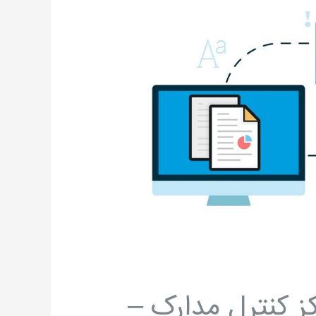
رسمی DCC مرکز کنترل مدارک –