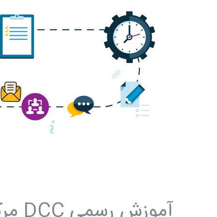
DCC
مرکز
کنترل
مدارک
–
جلسه
چهاردهم:
شماره
گذاری
ویرایش
مدارک
مهندسی
پروژه
(نسخه
بندی
آموزش 
مدارک