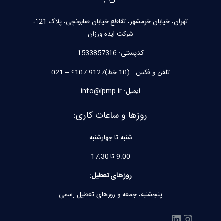
تهران، خیابان خرمشهر، تقاطع خیابان صابونچی، پلاک 121،
شرکت ایده ورزان
کدپستی:
1533857316
تلفن و فکس : (10 خط)9127 9107 – 021
ایمیل: info@ipmp.ir
روزها و ساعات کاری:
شنبه تا چهارشنبه
9:00 تا 17:30
روزهای تعطیل:
پنجشنبه، جمعه و روزهای تعطیل رسمی
اینستاگرم
لینکداین