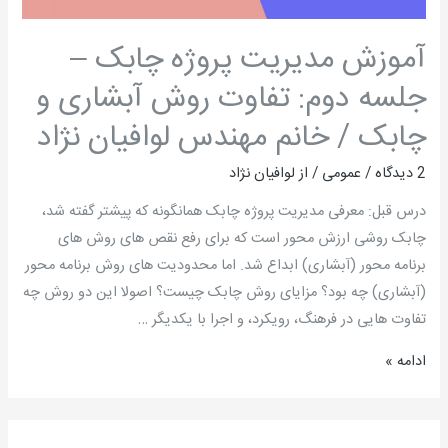
تفاوت
روش
آموزش مدیریت پروژه چابک –
آبشاری
جلسه دوم: تفاوت روش آبشاری و
و
چابک / خانم مهندس لوافیان نژاد
چابک
/
2 دیدگاه
/
عمومی
/ از
لوافیان نژاد
خانم
مهندس
درس قبل: معرفی مدیریت پروژه چابک همانگونه که پیشتر گفته شد،
لوافیان
چابک روشی ارزش محور است که برای رفع نقص های روش های
نژاد
برنامه محور (آبشاری) ابداع شد. اما محدودیت های روش برنامه محور
(آبشاری) چه بود؟ مزایای روش چابک چیست؟ اصولا این دو روش چه
تفاوت هایی در فرهنگ، رویکرد، و اجرا با یکدیگر …
ادامه »