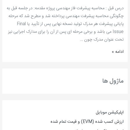
جلسه
درس قبل : محاسبه پیشرفت فاز مهندسی پروژه مقدمه: در جلسه قبل به
هشتم:
چگونگی محاسبه پیشرفت مهندسی پرداخته شد و مطرح شد که مرحله
اقلام
پایانی پیشرفت هر مدرک تولید نسخه نهایی پس از تأیید یا Final
قابل
Issue می باشد و برخی مرحله ای پس از آن را برای مدارک اجرایی نیز
تحویل
تحت عنوان مدرک چون …
در
ادامه »
فاز
مهندسی
پروژه/
مهندس
ماژول ها
سید
مسعود
سیدی
مطلق
اپلیکیشن موبایل
ارزش کسب شده (EVM) و قیمت تمام شده