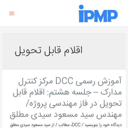
رش
Main
ه
Menu
حتوا
اقلام قابل تحویل
آموزش رسمی DCC مرکز کنترل
آموزش
رسمی
مدارک – جلسه هشتم: اقلام قابل
DCC
تحویل در فاز مهندسی پروژه/
مرکز
کنترل
مهندس سید مسعود سیدی مطلق
مدارک
دیدگاه‌ خود را بنویسید
/
DCC
،
مطالب
/ از
سید مسعود سیدی مطلق
–