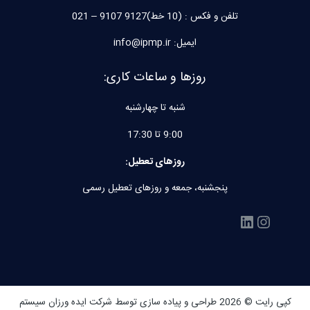
تلفن و فکس : (10 خط)9127 9107 – 021
ایمیل: info@ipmp.ir
روزها و ساعات کاری:
شنبه تا چهارشنبه
9:00 تا 17:30
روزهای تعطیل:
پنجشنبه، جمعه و روزهای تعطیل رسمی
اینستاگرم
لینکداین
کپی رایت © 2026 طراحی و پیاده سازی توسط
شرکت ایده ورزان سیستم