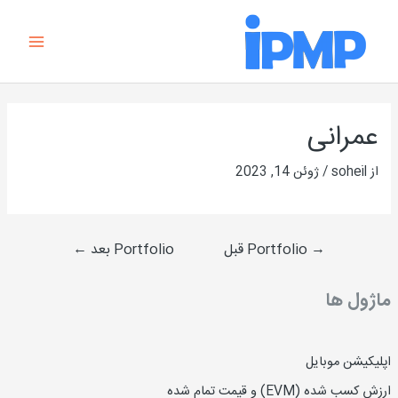
رش
Main
ه
Menu
حتوا
راهبری
نوشته
عمرانی
از
soheil
/
ژوئن 14, 2023
→
Portfolio قبل
Portfolio بعد
←
ماژول ها
اپلیکیشن موبایل
ارزش کسب شده (EVM) و قیمت تمام شده